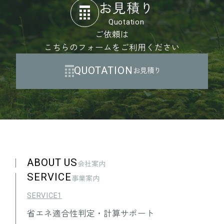
ン等の指針、その他個人情報保護に関
お見積り
する関係法令を遵守します。
Quotation
ご依頼は
3.個人情報
こちらのフォームをご利用ください
「個人情報」とは、個人情報保護法に
QUOTATION
お見積り
おける個人情報を指し、生存する個人
に関する情報であって当該情報に含ま
れる氏名・生年月日・住所・電話番
号・連絡先その他の記述等により特定
の個人を識別できる情報を指します。
4.個人情報の安全管理
ABOUT US
会社案内
当社は、個人情報の保護に関して、組
SERVICE
事業案内
織的、物理的、人的、技術的に適切な
SERVICE1
対策を実施し、当社の取り扱う個人情
報の漏えい、滅失又はき損の防止その
省エネ適合性判定・計算サポート