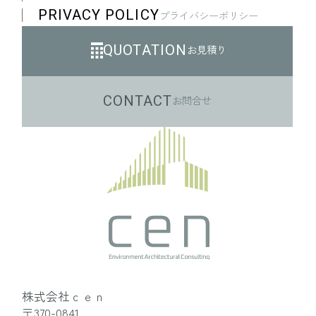
金融機関口座に関する情報、決済及
PRIVACY POLICY
プライバシーポリシー
びその方法に関する情報等
⑷
サービスのご利用に際して取得する
QUOTATION
お見積り
情報
クッキー（Cookie）ID 等のオンライ
CONTACT
お問合せ
ン上の識別子、ご利用の端末情報、
位置情報、閲覧履歴その他のサービ
スの利用状況（アクセスログ、IPアド
レス、ブラウザ情報、ブラウザの言
語設定等を含みます）等
⑸
その他の情報
お客様から当社へのお問い合わせ・
ご連絡等に関する情報等
⑸その他の情報
お客様から当社へのお問い合わせ・
株式会社ｃｅｎ
ご連絡等に関する情報等
〒370-0841