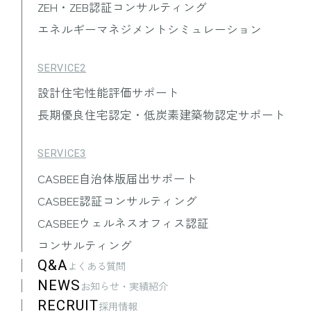
他の個人情報の安全管理のために必要
ZEH・ZEB認証コンサルティング
かつ適切な措置を講ずるものとしま
エネルギーマネジメントシミュレーション
す。
SERVICE2
5.取得する個人情報の項目
設計住宅性能評価サポート
当社は、お客様に関する次に掲げる個
長期優良住宅認定・低炭素建築物認定サポート
人情報を取得します。
⑴
本人確認に関する情報
SERVICE3
氏名、住所、郵便番号、性別、生年
CASBEE自治体版届出サポート
月日、電話番号、メールアドレス、
免許証・個人番号カードなど公的証
CASBEE認証コンサルティング
明書に関する情報等
CASBEEウェルネスオフィス認証
⑵
取引に関する情報
コンサルティング
お取引内容及び注文履歴に関する情
Q&A
よくある質問
報等
NEWS
お知らせ・実績紹介
⑶
決済に関する情報
RECRUIT
採用情報