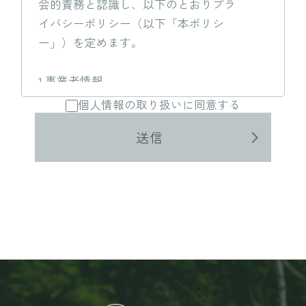
会的責務と認識し、以下のとおりプラ
イバシーポリシー（以下「本ポリシ
ー」）を定めます。
1.事業者情報
事業者
：
株式会社ｃｅｎ
個人情報の取り扱いに同意する
代表取締役
：
神澤 克嘉
送信
住所
：
〒370-0841
群馬県高崎市栄町3番11号
高崎バナーズビル3-5F
2.法令・規範の遵守
当社は、当社が取得した個人情報の取
得、利用その他一切の個人情報の取扱
について、個人情報の保護に関する法
律、個人情報保護に関するガイドライ