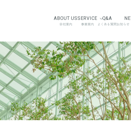
ABOUT US
SERVICE
Q&A
N
会社案内
事業案内
よくある質問
お知らせ
SERVICE2
SERVICE3
設計住宅性能評価サポート
CASBEE自治
長期優良住宅認定・低炭素建築物認定サポート
CASBEE認証
CASBEEウェ