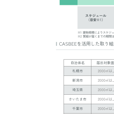
CASBEEを活用した取り
自治体名
届出対象
札幌市
2000㎡以
新潟市
2000㎡以
埼玉県
2000㎡以
さいたま市
2000㎡以
千葉市
2000㎡以