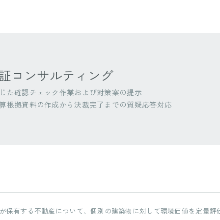
E認証コンサルティング
じた確認チェック作業および対策案の提示
算根拠資料の作成から決裁完了までの質疑応答対応
資法人が保有する不動産について、個別の建築物に対して環境価値を定量