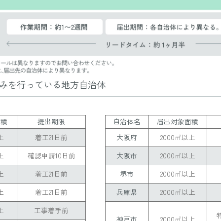
組みを行っている地方自治体
面積
提出期限
自治体名
届出対象面積
上
着工21日前
大阪府
2000㎡以上
上
確認申請10日前
大阪市
2000㎡以上
上
着工21日前
堺市
2000㎡以上
上
着工21日前
兵庫県
2000㎡以上
上
工事着手前
神戸市
2000㎡以上