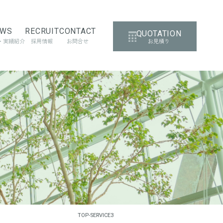
EWS
RECRUIT
CONTACT
QUOTATION
・実績紹介
採用情報
お問合せ
お見積り
体版届出サポート
コンサルティング
ルネスオフィス認証
コンサルティング
TOP
-
SERVICE3