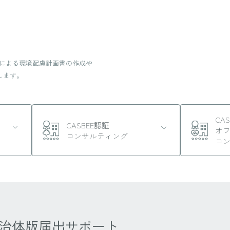
例による環境配慮計画書の作成や
します。
CA
CASBEE認証
オ
コンサルティング
コ
E自治体版届出サポート