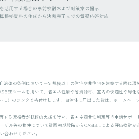
を活用する場合の事前検討および対策案の提示
算根拠資料の作成から決裁完了までの質疑応答対応
方自治体の条例において一定規模以上の住宅や非住宅を建築する際に環
ASBEEツールを用いて、省エネ性能や省資源材、室内の快適性や緑化
･B−･C）のランクで格付けします。自治体に届出した後は、ホームペ
を有する資格者が技術的支援を行い、省エネ適合性判定等の申請サポー
ーザル等の物件について計画初期段階からCASBEEによる評価検討が
問い合わせください。