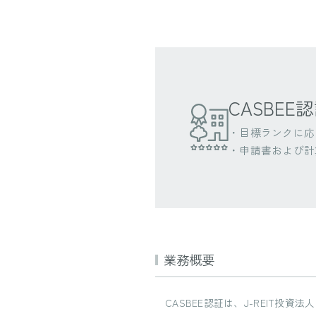
CASBE
・目標ランクに応
・申請書および計
業務概要
CASBEE認証は、J-REIT投