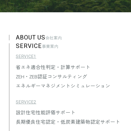
れる氏名・生年月日・住所・電話番
号・連絡先その他の記述等により特定
の個人を識別できる情報を指します。
4.個人情報の安全管理
ABOUT US
会社案内
当社は、個人情報の保護に関して、組
SERVICE
事業案内
織的、物理的、人的、技術的に適切な
SERVICE1
対策を実施し、当社の取り扱う個人情
報の漏えい、滅失又はき損の防止その
省エネ適合性判定・計算サポート
他の個人情報の安全管理のために必要
ZEH・ZEB認証コンサルティング
かつ適切な措置を講ずるものとしま
エネルギーマネジメントシミュレーション
す。
SERVICE2
5.取得する個人情報の項目
設計住宅性能評価サポート
当社は、お客様に関する次に掲げる個
長期優良住宅認定・低炭素建築物認定サポート
人情報を取得します。