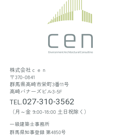
スの利用状況（アクセスログ、IPアド
レス、ブラウザ情報、ブラウザの言
語設定等を含みます）等
⑸
その他の情報
お客様から当社へのお問い合わせ・
ご連絡等に関する情報等
⑸その他の情報
お客様から当社へのお問い合わせ・
株式会社ｃｅｎ
ご連絡等に関する情報等
〒370-0841
群馬県高崎市栄町3番11号
6.個人情報の利用目的
高崎バナーズビル3-5F
当社は、次の各号による利用目的に業
027-310-3562
TEL.
務上必要な範囲で利用し、法令で定め
（月～金 9:00-18:00 土日祝除く）
られている場合を除き、他の目的のた
めには利用しません。ただし、事前に
一級建築士事務所
群馬県知事登録 第4850号
お客様の同意を得た場合はこの限りで