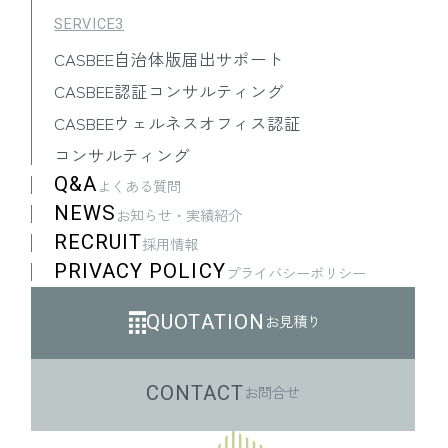
⑴
本人確認に関する情報
SERVICE3
氏名、住所、郵便番号、性別、生年
CASBEE自治体版届出サポート
月日、電話番号、メールアドレス、
免許証・個人番号カードなど公的証
CASBEE認証コンサルティング
明書に関する情報等
CASBEEウェルネスオフィス認証
⑵
取引に関する情報
コンサルティング
お取引内容及び注文履歴に関する情
Q&A
よくある質問
報等
NEWS
お知らせ・実績紹介
⑶
決済に関する情報
RECRUIT
採用情報
金融機関口座に関する情報、決済及
PRIVACY POLICY
プライバシーポリシー
びその方法に関する情報等
⑷
サービスのご利用に際して取得する
QUOTATION
お見積り
情報
クッキー（Cookie）ID 等のオンライ
CONTACT
お問合せ
ン上の識別子、ご利用の端末情報、
位置情報、閲覧履歴その他のサービ