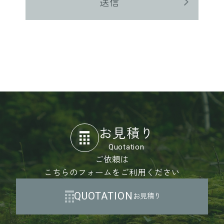
送信
住所
：
〒370-0841
群馬県高崎市栄町3番11号
高崎バナーズビル3-5F
2.法令・規範の遵守
当社は、当社が取得した個人情報の取
得、利用その他一切の個人情報の取扱
について、個人情報の保護に関する法
律、個人情報保護に関するガイドライ
ン等の指針、その他個人情報保護に関
お見積り
する関係法令を遵守します。
Quotation
ご依頼は
3.個人情報
こちらのフォームをご利用ください
「個人情報」とは、個人情報保護法に
QUOTATION
お見積り
おける個人情報を指し、生存する個人
に関する情報であって当該情報に含ま