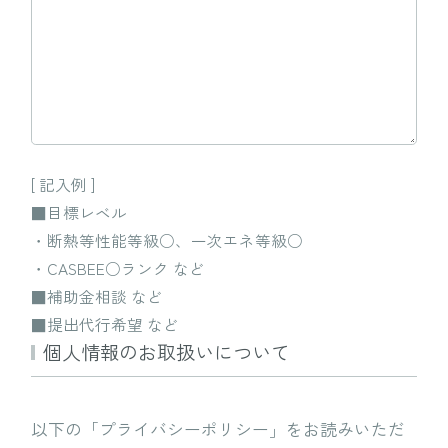
[ 記入例 ]
■目標レベル
・断熱等性能等級○、一次エネ等級○
・CASBEE○ランク など
■補助金相談 など
■提出代行希望 など
個人情報のお取扱いについて
以下の「プライバシーポリシー」をお読みいただ